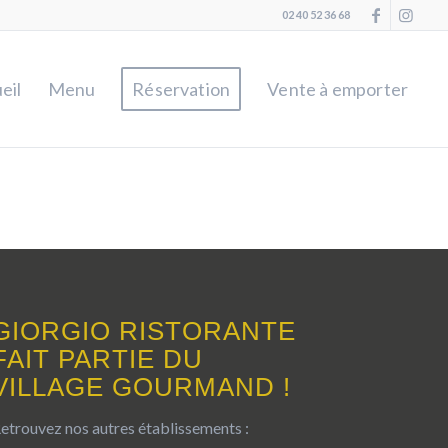
02 40 52 36 68
eil
Menu
Réservation
Vente à emporter
GIORGIO RISTORANTE
FAIT PARTIE DU
VILLAGE GOURMAND !
etrouvez nos autres établissements :