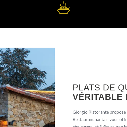
PLATS DE Q
VÉRITABLE
Giorgio Ristorante propose u
Restaurant nantais vous offr
chaleureux où il fleure bon les