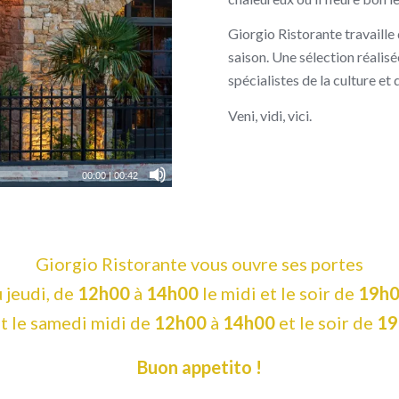
Giorgio Ristorante travaille 
saison. Une sélection réalis
spécialistes de la culture et 
Veni, vidi, vici.
00:00
|
00:42
Giorgio Ristorante vous ouvre ses portes
u jeudi, de
12h00
à
14h00
le midi et le soir de
19h
et le samedi midi de
12h00
à
14h00
et le soir de
19
Buon appetito !