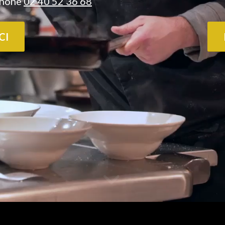
phone
02 40 52 36 68
CI