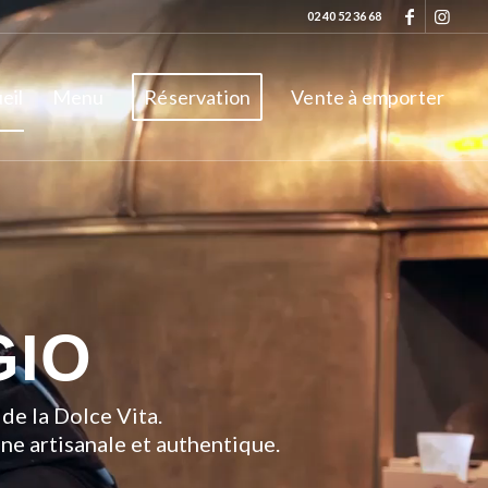
02 40 52 36 68
eil
Menu
Réservation
Vente à emporter
GIO
de la Dolce Vita.
ne artisanale et authentique.