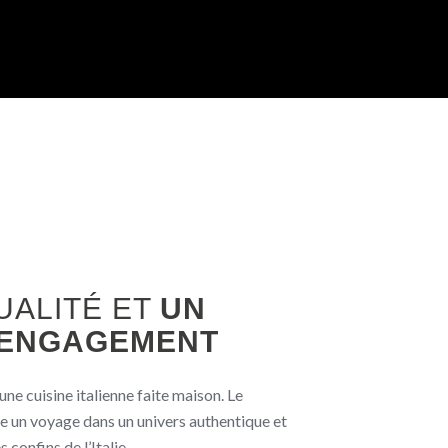
UALITÉ ET
UN
 ENGAGEMENT
ne cuisine italienne faite maison. Le
e un voyage dans un univers authentique et
 confins de l’Italie.